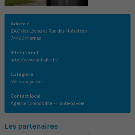
Adresse
ZAC des Léchères Rue des Noisetiers
74460 Marnaz
Site Internet
http://www.lathuille.fr/
Catégorie
Villes moyennes
Contact local
Agence Ecomobilité - Haute-Savoie
Les partenaires