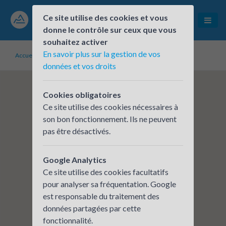
Ce site utilise des cookies et vous
donne le contrôle sur ceux que vous
souhaitez activer
En savoir plus sur la gestion de vos
Accueil
Établissements inscrits
LATHUILLE HUDRY
données et vos droits
Cookies obligatoires
Ce site utilise des cookies nécessaires à
son bon fonctionnement. Ils ne peuvent
pas être désactivés.
Google Analytics
Ce site utilise des cookies facultatifs
pour analyser sa fréquentation. Google
est responsable du traitement des
données partagées par cette
fonctionnalité.