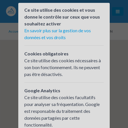
Ce site utilise des cookies et vous
donne le contrôle sur ceux que vous
souhaitez activer
En savoir plus sur la gestion de vos
Accueil
Établissements inscrits
Le clip - METROPOLE DE LYON
données et vos droits
Cookies obligatoires
Ce site utilise des cookies nécessaires à
son bon fonctionnement. Ils ne peuvent
pas être désactivés.
Google Analytics
Ce site utilise des cookies facultatifs
pour analyser sa fréquentation. Google
est responsable du traitement des
données partagées par cette
fonctionnalité.