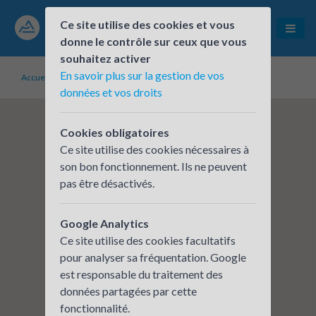
Ce site utilise des cookies et vous
donne le contrôle sur ceux que vous
souhaitez activer
En savoir plus sur la gestion de vos
Accueil
Établissements inscrits
le planning familial de l'isere
données et vos droits
Cookies obligatoires
Ce site utilise des cookies nécessaires à
son bon fonctionnement. Ils ne peuvent
pas être désactivés.
Google Analytics
Ce site utilise des cookies facultatifs
pour analyser sa fréquentation. Google
est responsable du traitement des
données partagées par cette
fonctionnalité.