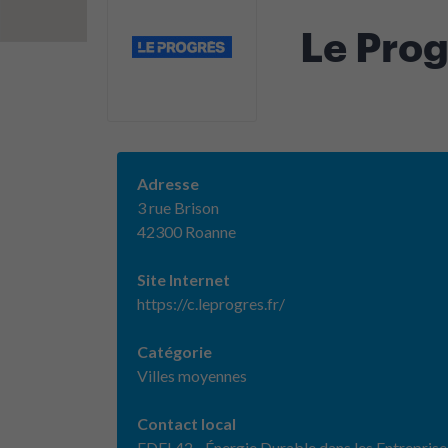
Le Prog
Adresse
3 rue Brison
42300 Roanne
Site Internet
https://c.leprogres.fr/
Catégorie
Villes moyennes
Contact local
EDEL42 - Énergie Durable dans les Entreprise