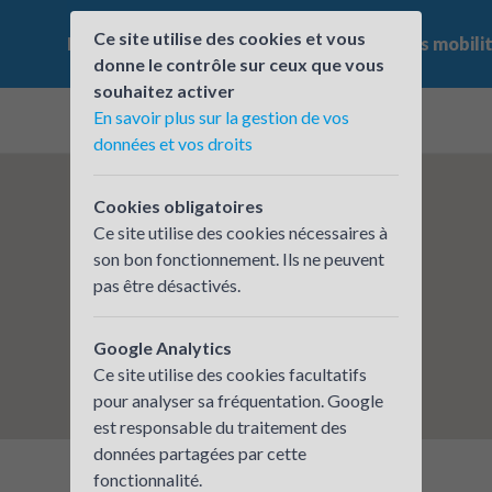
Ce site utilise des cookies et vous
Le challenge
Qui participe ?
Les offres mobili
donne le contrôle sur ceux que vous
souhaitez activer
En savoir plus sur la gestion de vos
données et vos droits
Cookies obligatoires
Ce site utilise des cookies nécessaires à
son bon fonctionnement. Ils ne peuvent
pas être désactivés.
Google Analytics
Ce site utilise des cookies facultatifs
pour analyser sa fréquentation. Google
est responsable du traitement des
données partagées par cette
fonctionnalité.