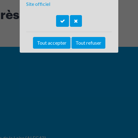
Site officiel
rès - Roanne
Tout accepter
Tout refuser
s de la Loire (ALEC42)