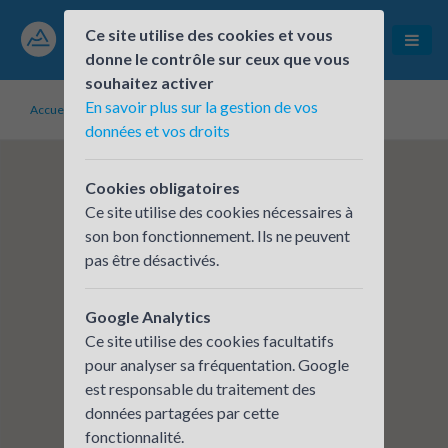
Ce site utilise des cookies et vous
donne le contrôle sur ceux que vous
souhaitez activer
En savoir plus sur la gestion de vos
Accueil
Établissements inscrits
LOFOTEN
données et vos droits
Cookies obligatoires
Ce site utilise des cookies nécessaires à
son bon fonctionnement. Ils ne peuvent
pas être désactivés.
Google Analytics
Ce site utilise des cookies facultatifs
pour analyser sa fréquentation. Google
est responsable du traitement des
données partagées par cette
fonctionnalité.