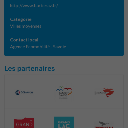
http://www.barberaz.fr/
Catégorie
Villes moyennes
Contact local
Agence Ecomobilité - Savoie
Les partenaires