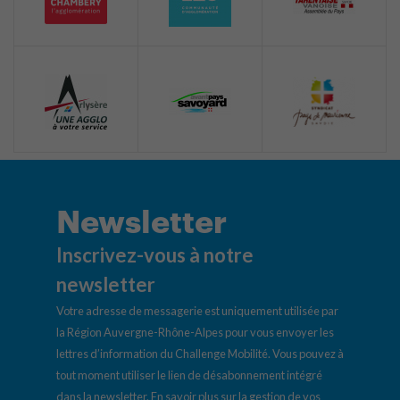
Newsletter
Inscrivez-vous à notre
newsletter
Votre adresse de messagerie est uniquement utilisée par
la Région Auvergne-Rhône-Alpes pour vous envoyer les
lettres d’information du Challenge Mobilité. Vous pouvez à
tout moment utiliser le lien de désabonnement intégré
dans la newsletter.
En savoir plus sur la gestion de vos