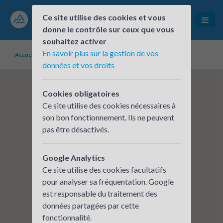
Ce site utilise des cookies et vous
donne le contrôle sur ceux que vous
souhaitez activer
En savoir plus sur la gestion de vos
Accueil
Établissements inscrits
MAIRIE DE BARBERAZ
données et vos droits
Cookies obligatoires
Ce site utilise des cookies nécessaires à
son bon fonctionnement. Ils ne peuvent
pas être désactivés.
Google Analytics
Ce site utilise des cookies facultatifs
pour analyser sa fréquentation. Google
est responsable du traitement des
données partagées par cette
fonctionnalité.