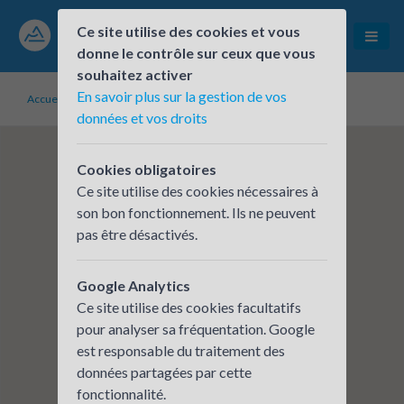
Ce site utilise des cookies et vous
donne le contrôle sur ceux que vous
souhaitez activer
En savoir plus sur la gestion de vos
Accueil
Établissements inscrits
mairie de Beaurepaire
données et vos droits
Cookies obligatoires
Ce site utilise des cookies nécessaires à
son bon fonctionnement. Ils ne peuvent
pas être désactivés.
Google Analytics
Ce site utilise des cookies facultatifs
pour analyser sa fréquentation. Google
est responsable du traitement des
données partagées par cette
fonctionnalité.