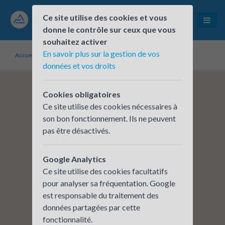
Ce site utilise des cookies et vous
donne le contrôle sur ceux que vous
souhaitez activer
En savoir plus sur la gestion de vos
Accueil
Établissements inscrits
Mairie de Courchevel
données et vos droits
Cookies obligatoires
Ce site utilise des cookies nécessaires à
son bon fonctionnement. Ils ne peuvent
pas être désactivés.
Google Analytics
Ce site utilise des cookies facultatifs
pour analyser sa fréquentation. Google
est responsable du traitement des
données partagées par cette
fonctionnalité.