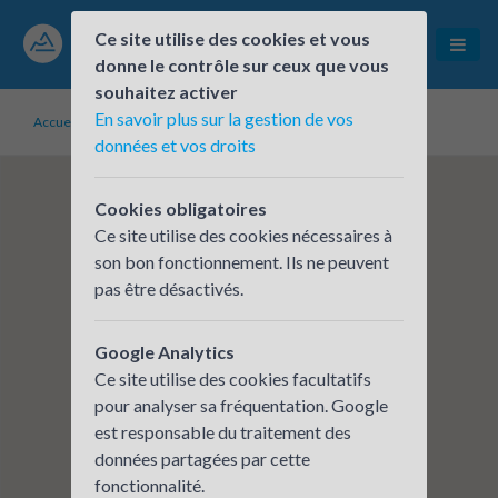
Ce site utilise des cookies et vous
donne le contrôle sur ceux que vous
souhaitez activer
En savoir plus sur la gestion de vos
Accueil
Établissements inscrits
Mairie de Pont-de-Claix
données et vos droits
Cookies obligatoires
Ce site utilise des cookies nécessaires à
son bon fonctionnement. Ils ne peuvent
pas être désactivés.
Google Analytics
Ce site utilise des cookies facultatifs
pour analyser sa fréquentation. Google
est responsable du traitement des
données partagées par cette
fonctionnalité.