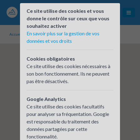
Ce site utilise des cookies et vous
donne le contrôle sur ceux que vous
souhaitez activer
En savoir plus sur la gestion de vos
Accueil
Établissements inscrits
Mairie de Saint Chamond
données et vos droits
Cookies obligatoires
Ce site utilise des cookies nécessaires à
son bon fonctionnement. Ils ne peuvent
pas être désactivés.
Google Analytics
Ce site utilise des cookies facultatifs
pour analyser sa fréquentation. Google
est responsable du traitement des
données partagées par cette
fonctionnalité.