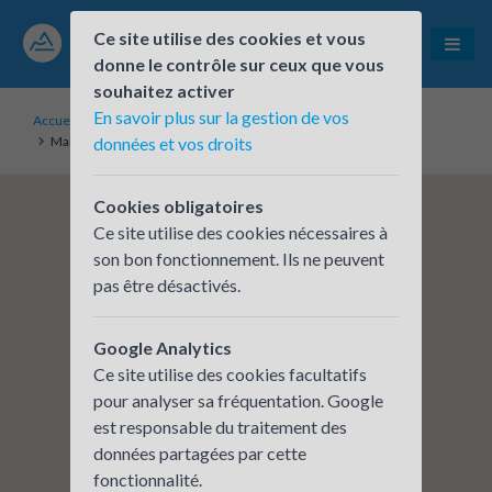
Ce site utilise des cookies et vous
donne le contrôle sur ceux que vous
souhaitez activer
En savoir plus sur la gestion de vos
Accueil
Établissements inscrits
Maison de l'Habitat et du Cadre de Vie
données et vos droits
Cookies obligatoires
Ce site utilise des cookies nécessaires à
son bon fonctionnement. Ils ne peuvent
pas être désactivés.
Google Analytics
Ce site utilise des cookies facultatifs
pour analyser sa fréquentation. Google
est responsable du traitement des
données partagées par cette
fonctionnalité.