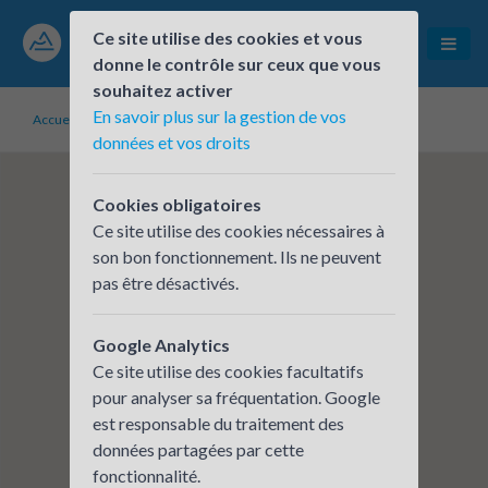
Ce site utilise des cookies et vous
donne le contrôle sur ceux que vous
souhaitez activer
En savoir plus sur la gestion de vos
Accueil
Établissements inscrits
MCC FRANCE EST
données et vos droits
Cookies obligatoires
Ce site utilise des cookies nécessaires à
son bon fonctionnement. Ils ne peuvent
pas être désactivés.
Google Analytics
Ce site utilise des cookies facultatifs
pour analyser sa fréquentation. Google
est responsable du traitement des
données partagées par cette
fonctionnalité.