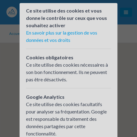
Ce site utilise des cookies et vous
donne le contrôle sur ceux que vous
souhaitez activer
En savoir plus sur la gestion de vos
Accueil
Établissements inscrits
Medtronic
données et vos droits
Cookies obligatoires
Ce site utilise des cookies nécessaires à
son bon fonctionnement. Ils ne peuvent
pas être désactivés.
Google Analytics
Ce site utilise des cookies facultatifs
pour analyser sa fréquentation. Google
est responsable du traitement des
données partagées par cette
fonctionnalité.