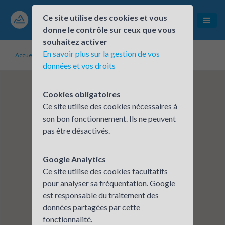
Ce site utilise des cookies et vous
donne le contrôle sur ceux que vous
souhaitez activer
En savoir plus sur la gestion de vos
Accueil
Établissements inscrits
METROLOGIC GROUP
données et vos droits
Cookies obligatoires
Ce site utilise des cookies nécessaires à
son bon fonctionnement. Ils ne peuvent
pas être désactivés.
Google Analytics
Ce site utilise des cookies facultatifs
pour analyser sa fréquentation. Google
est responsable du traitement des
données partagées par cette
fonctionnalité.