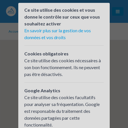
Ce site utilise des cookies et vous
donne le contrôle sur ceux que vous
souhaitez activer
En savoir plus sur la gestion de vos
Accueil
Établissements inscrits
MOBILITE 07-26
données et vos droits
Cookies obligatoires
Ce site utilise des cookies nécessaires à
son bon fonctionnement. Ils ne peuvent
pas être désactivés.
Google Analytics
Ce site utilise des cookies facultatifs
pour analyser sa fréquentation. Google
est responsable du traitement des
données partagées par cette
fonctionnalité.