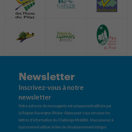
Newsletter
Inscrivez-vous à notre
newsletter
Votre adresse de messagerie est uniquement utilisée par
la Région Auvergne-Rhône-Alpes pour vous envoyer les
lettres d’information du Challenge Mobilité. Vous pouvez à
tout moment utiliser le lien de désabonnement intégré