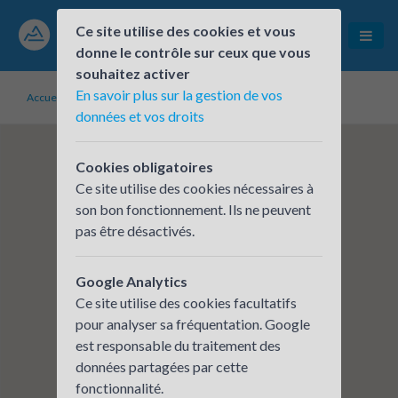
Ce site utilise des cookies et vous
donne le contrôle sur ceux que vous
souhaitez activer
En savoir plus sur la gestion de vos
Accueil
Établissements inscrits
MOLINEL
données et vos droits
Cookies obligatoires
Ce site utilise des cookies nécessaires à
son bon fonctionnement. Ils ne peuvent
pas être désactivés.
Google Analytics
Ce site utilise des cookies facultatifs
pour analyser sa fréquentation. Google
est responsable du traitement des
données partagées par cette
fonctionnalité.