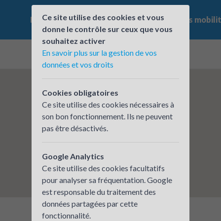
Ce site utilise des cookies et vous
Le challenge
Qui participe ?
Les offres mobili
donne le contrôle sur ceux que vous
souhaitez activer
En savoir plus sur la gestion de vos
données et vos droits
Cookies obligatoires
Ce site utilise des cookies nécessaires à
son bon fonctionnement. Ils ne peuvent
pas être désactivés.
Google Analytics
Ce site utilise des cookies facultatifs
pour analyser sa fréquentation. Google
est responsable du traitement des
données partagées par cette
fonctionnalité.