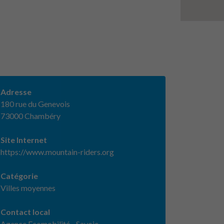
Adresse
180 rue du Genevois
73000 Chambéry
Site Internet
https://www.mountain-riders.org
Catégorie
Villes moyennes
Contact local
Agence Ecomobilité - Savoie