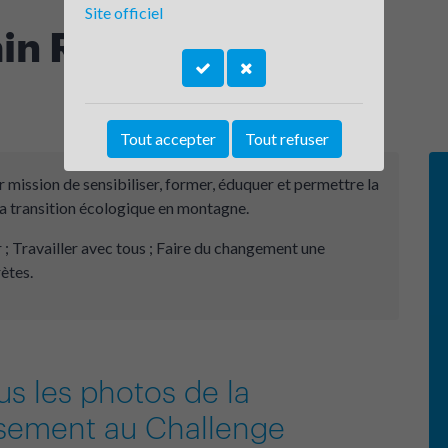
Site officiel
in Riders
Tout accepter
Tout refuser
 mission de sensibiliser, former, éduquer et permettre la
a transition écologique en montagne.
r ; Travailler avec tous ; Faire du changement une
ètes.
us les photos de la
issement au Challenge