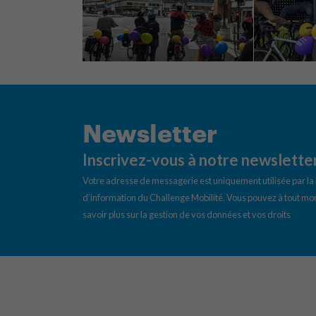
Newsletter
Inscrivez-vous à notre newslette
Votre adresse de messagerie est uniquement utilisée par l
d’information du Challenge Mobilité. Vous pouvez à tout mom
savoir plus sur la gestion de vos données et vos droits