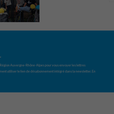
r
a Région Auvergne-Rhône-Alpes pour vous envoyer les lettres
ent utiliser le lien de désabonnement intégré dans la newsletter.
En