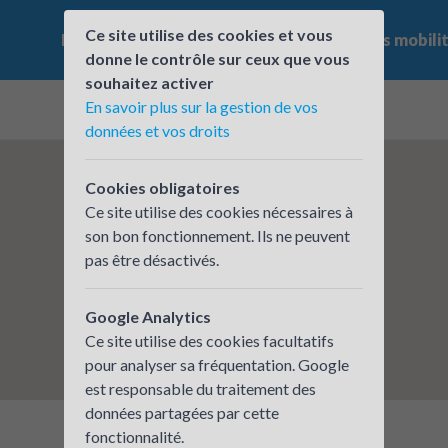
Ce site utilise des cookies et vous
Le challenge
Qui participe ?
Les offres mobili
donne le contrôle sur ceux que vous
souhaitez activer
En savoir plus sur la gestion de vos
données et vos droits
Cookies obligatoires
Ce site utilise des cookies nécessaires à
son bon fonctionnement. Ils ne peuvent
pas être désactivés.
Google Analytics
Ce site utilise des cookies facultatifs
pour analyser sa fréquentation. Google
est responsable du traitement des
données partagées par cette
fonctionnalité.