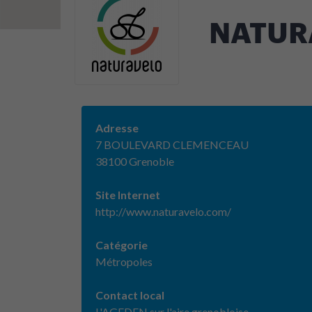
NATUR
Adresse
7 BOULEVARD CLEMENCEAU
38100 Grenoble
Site Internet
http://www.naturavelo.com/
Catégorie
Métropoles
Contact local
L'AGEDEN sur l'aire grenobloise