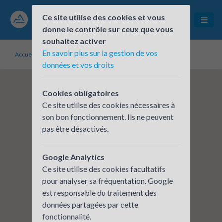
Ce site utilise des cookies et vous
donne le contrôle sur ceux que vous
souhaitez activer
En savoir plus sur la gestion de vos
Accueil
Établissements inscrits
Nicomatic
données et vos droits
Cookies obligatoires
Ce site utilise des cookies nécessaires à
son bon fonctionnement. Ils ne peuvent
pas être désactivés.
Google Analytics
Ce site utilise des cookies facultatifs
pour analyser sa fréquentation. Google
est responsable du traitement des
données partagées par cette
fonctionnalité.