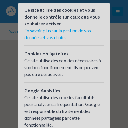
Ce site utilise des cookies et vous
donne le contrôle sur ceux que vous
souhaitez activer
En savoir plus sur la gestion de vos
Accueil
Établissements inscrits
PAE Technologies
données et vos droits
Cookies obligatoires
Ce site utilise des cookies nécessaires à
son bon fonctionnement. Ils ne peuvent
pas être désactivés.
Google Analytics
Ce site utilise des cookies facultatifs
pour analyser sa fréquentation. Google
est responsable du traitement des
données partagées par cette
fonctionnalité.