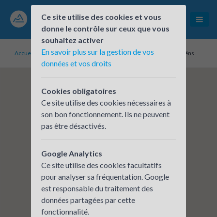
Ce site utilise des cookies et vous
donne le contrôle sur ceux que vous
souhaitez activer
En savoir plus sur la gestion de vos
Accueil
Établissements inscrits
Office de tourisme de Samoëns
données et vos droits
Cookies obligatoires
Ce site utilise des cookies nécessaires à
son bon fonctionnement. Ils ne peuvent
pas être désactivés.
Google Analytics
Ce site utilise des cookies facultatifs
pour analyser sa fréquentation. Google
est responsable du traitement des
données partagées par cette
fonctionnalité.