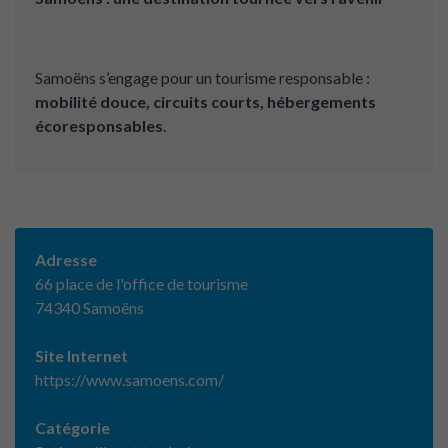
Samoëns s’engage pour un tourisme responsable :
mobilité douce, circuits courts, hébergements
écoresponsables
.
Adresse
66 place de l'office de tourisme
74340 Samoëns
Site Internet
https://www.samoens.com/
Catégorie