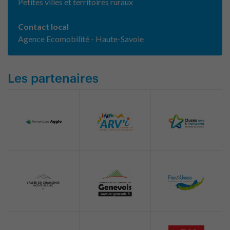
Petites villes et territoires ruraux
Contact local
Agence Ecomobilité - Haute-Savoie
Les partenaires