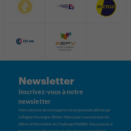
Newsletter
Inscrivez-vous à notre
newsletter
Votre adresse de messagerie est uniquement utilisée par
la Région Auvergne-Rhône-Alpes pour vous envoyer les
lettres d’information du Challenge Mobilité. Vous pouvez à
tout moment utiliser le lien de désabonnement intégré