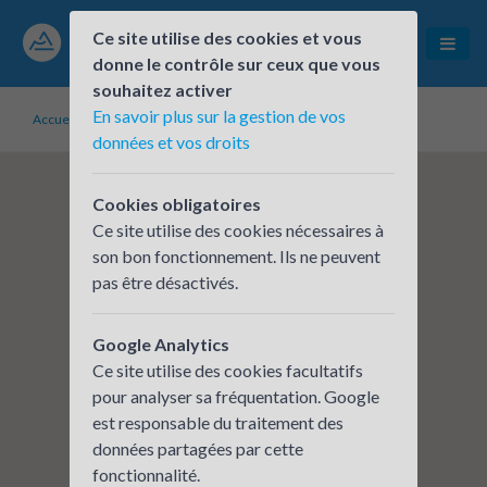
Ce site utilise des cookies et vous
donne le contrôle sur ceux que vous
souhaitez activer
En savoir plus sur la gestion de vos
Accueil
Établissements inscrits
OPmobility Sigmatech
données et vos droits
Cookies obligatoires
Ce site utilise des cookies nécessaires à
son bon fonctionnement. Ils ne peuvent
pas être désactivés.
Google Analytics
Ce site utilise des cookies facultatifs
pour analyser sa fréquentation. Google
est responsable du traitement des
données partagées par cette
fonctionnalité.