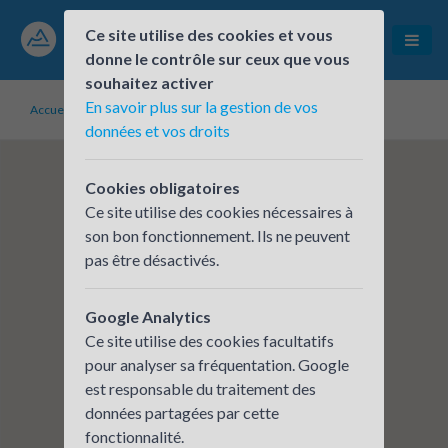
Ce site utilise des cookies et vous
donne le contrôle sur ceux que vous
souhaitez activer
En savoir plus sur la gestion de vos
Accueil
Établissements inscrits
OROS DIGITAL
données et vos droits
Cookies obligatoires
Ce site utilise des cookies nécessaires à
son bon fonctionnement. Ils ne peuvent
pas être désactivés.
Google Analytics
Ce site utilise des cookies facultatifs
pour analyser sa fréquentation. Google
est responsable du traitement des
données partagées par cette
fonctionnalité.