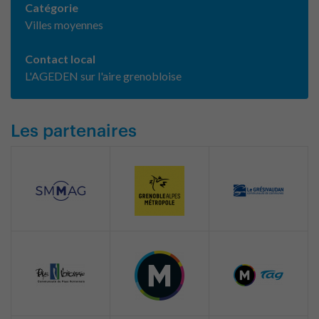
Catégorie
Villes moyennes
Contact local
L'AGEDEN sur l'aire grenobloise
Les partenaires