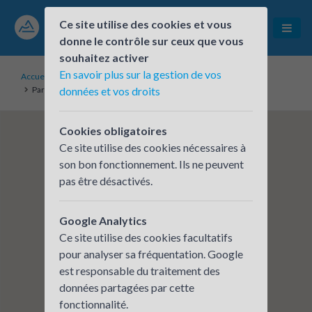
Ce site utilise des cookies et vous
donne le contrôle sur ceux que vous
souhaitez activer
En savoir plus sur la gestion de vos
Accueil
Établissements inscrits
Parc naturel régional des Baronnies provençales
données et vos droits
Cookies obligatoires
Ce site utilise des cookies nécessaires à
son bon fonctionnement. Ils ne peuvent
pas être désactivés.
Google Analytics
Ce site utilise des cookies facultatifs
pour analyser sa fréquentation. Google
est responsable du traitement des
données partagées par cette
fonctionnalité.