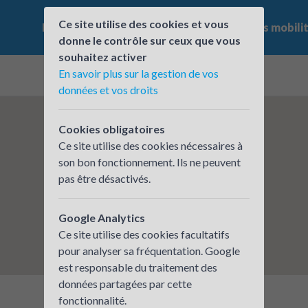
Ce site utilise des cookies et vous
Le challenge
Qui participe ?
Les offres mobili
donne le contrôle sur ceux que vous
souhaitez activer
En savoir plus sur la gestion de vos
données et vos droits
Cookies obligatoires
Ce site utilise des cookies nécessaires à
son bon fonctionnement. Ils ne peuvent
pas être désactivés.
Google Analytics
Ce site utilise des cookies facultatifs
pour analyser sa fréquentation. Google
est responsable du traitement des
données partagées par cette
fonctionnalité.