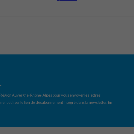
r
a Région Auvergne-Rhône-Alpes pour vous envoyer les lettres
ent utiliser le lien de désabonnement intégré dans la newsletter.
En