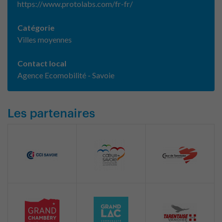
https://www.protolabs.com/fr-fr/
Catégorie
Villes moyennes
Contact local
Agence Ecomobilité - Savoie
Les partenaires