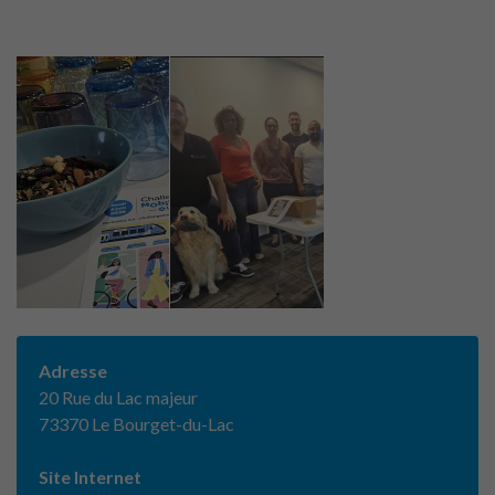
Adresse
20 Rue du Lac majeur
73370 Le Bourget-du-Lac
Site Internet