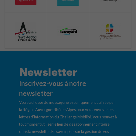
Newsletter
Inscrivez-vous à notre
newsletter
Votre adresse de messagerie est uniquement utilisée par
la Région Auvergne-Rhône-Alpes pour vous envoyer les
lettres d’information du Challenge Mobilité. Vous pouvez à
tout moment utiliser le lien de désabonnement intégré
dans la newsletter.
En savoir plus sur la gestion de vos