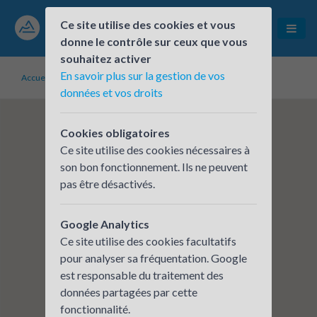
Ce site utilise des cookies et vous
donne le contrôle sur ceux que vous
souhaitez activer
En savoir plus sur la gestion de vos
Accueil
Établissements inscrits
PROTOLABS
données et vos droits
Cookies obligatoires
Ce site utilise des cookies nécessaires à
son bon fonctionnement. Ils ne peuvent
pas être désactivés.
Google Analytics
Ce site utilise des cookies facultatifs
pour analyser sa fréquentation. Google
est responsable du traitement des
données partagées par cette
fonctionnalité.