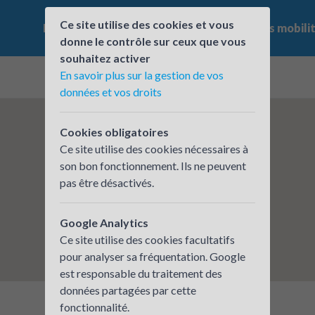
Ce site utilise des cookies et vous
Le challenge
Qui participe ?
Les offres mobili
donne le contrôle sur ceux que vous
souhaitez activer
En savoir plus sur la gestion de vos
données et vos droits
Cookies obligatoires
Ce site utilise des cookies nécessaires à
son bon fonctionnement. Ils ne peuvent
pas être désactivés.
Google Analytics
Ce site utilise des cookies facultatifs
pour analyser sa fréquentation. Google
est responsable du traitement des
données partagées par cette
fonctionnalité.