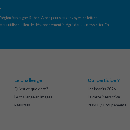
r
a Région Auvergne-Rhône-Alpes pour vous envoyer les lettres
ent utiliser le lien de désabonnement intégré dans la newsletter.
En
Le challenge
Qui participe ?
Qu'est ce que c'est ?
Les inscrits 2026
Le challenge en images
La carte interactive
Résultats
PDMIE / Groupements