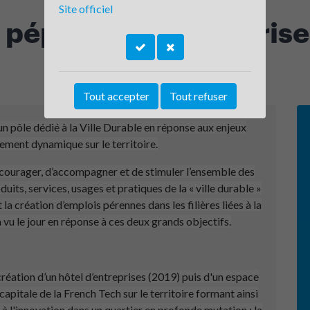
Site officiel
, pépinière d'entrepris
Tout accepter
Tout refuser
 pôle dédié à la Ville Durable en réponse aux enjeux
ement dynamique sur le territoire.
encourager, d’accompagner et de stimuler l’ensemble des
uits, services, usages et pratiques de la « ville durable »
t la création d’emplois pérennes dans les filières liées à la
 a vu le jour en réponse à ces deux grands objectifs.
 création d’un hôtel d’entreprises (2019) puis d'un espace
capitale de la French Tech sur le territoire formant ainsi
t à l'innovation dans un quartier en profonde mutation : la