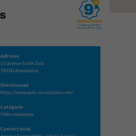
es
Adresse
15 avenue Emile Zola
74100 Annemasse
Site Internet
https://www.puls-locomotive.com/
Catégorie
Villes moyennes
Contact local
Agence Ecomobilité - Haute-Savoie