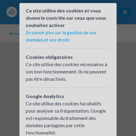
Ce site utilise des cookies et vous
donne le contrôle sur ceux que vous
souhaitez activer
En savoir plus sur la gestion de vos
Accueil
Établissements inscrits
Radiance Mutuelle
données et vos droits
Cookies obligatoires
Ce site utilise des cookies nécessaires à
son bon fonctionnement. Ils ne peuvent
pas être désactivés.
Google Analytics
Ce site utilise des cookies facultatifs
pour analyser sa fréquentation. Google
est responsable du traitement des
données partagées par cette
fonctionnalité.