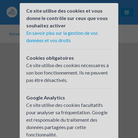
Ce site utilise des cookies et vous
donne le contrôle sur ceux que vous
souhaitez activer
En savoir plus sur la gestion de vos
Accueil
Établissements inscrits
RATPDev Lyon
données et vos droits
Cookies obligatoires
Ce site utilise des cookies nécessaires à
son bon fonctionnement. Ils ne peuvent
pas être désactivés.
Google Analytics
Ce site utilise des cookies facultatifs
pour analyser sa fréquentation. Google
est responsable du traitement des
données partagées par cette
fonctionnalité.