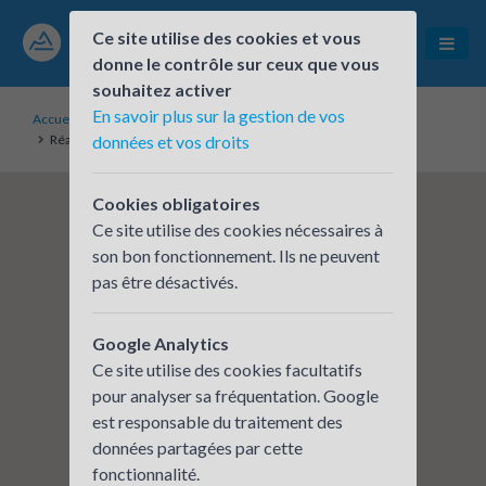
Ce site utilise des cookies et vous
donne le contrôle sur ceux que vous
souhaitez activer
En savoir plus sur la gestion de vos
Accueil
Établissements inscrits
Réalités Environnement, site de Trévoux
données et vos droits
Cookies obligatoires
Ce site utilise des cookies nécessaires à
son bon fonctionnement. Ils ne peuvent
pas être désactivés.
Google Analytics
Ce site utilise des cookies facultatifs
pour analyser sa fréquentation. Google
est responsable du traitement des
données partagées par cette
fonctionnalité.