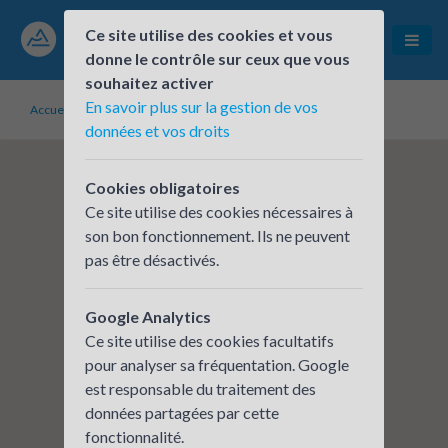
Ce site utilise des cookies et vous
donne le contrôle sur ceux que vous
souhaitez activer
En savoir plus sur la gestion de vos
Accueil
Établissements inscrits
REEL
données et vos droits
Cookies obligatoires
Ce site utilise des cookies nécessaires à
son bon fonctionnement. Ils ne peuvent
pas être désactivés.
Google Analytics
Ce site utilise des cookies facultatifs
pour analyser sa fréquentation. Google
est responsable du traitement des
données partagées par cette
fonctionnalité.