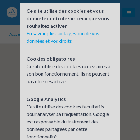
Ce site utilise des cookies et vous
donne le contrôle sur ceux que vous
souhaitez activer
En savoir plus sur la gestion de vos
Accueil
Établissements inscrits
Roannais Agglomération
données et vos droits
Cookies obligatoires
Ce site utilise des cookies nécessaires à
son bon fonctionnement. Ils ne peuvent
pas être désactivés.
Google Analytics
Ce site utilise des cookies facultatifs
pour analyser sa fréquentation. Google
est responsable du traitement des
données partagées par cette
fonctionnalité.