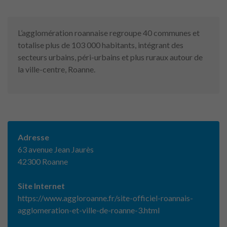
L’agglomération roannaise regroupe 40 communes et
totalise plus de 103 000 habitants, intégrant des
secteurs urbains, péri-urbains et plus ruraux autour de
la ville-centre, Roanne.
Adresse
63 avenue Jean Jaurès
42300 Roanne
Site Internet
https://www.aggloroanne.fr/site-officiel-roannais-
agglomeration-et-ville-de-roanne-3.html