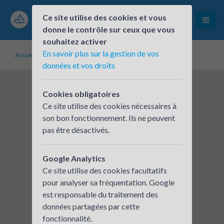
Ce site utilise des cookies et vous
donne le contrôle sur ceux que vous
souhaitez activer
En savoir plus sur la gestion de vos
Accueil
Établissements inscrits
Rue du soleil
données et vos droits
Cookies obligatoires
Ce site utilise des cookies nécessaires à
son bon fonctionnement. Ils ne peuvent
pas être désactivés.
Google Analytics
Ce site utilise des cookies facultatifs
pour analyser sa fréquentation. Google
est responsable du traitement des
données partagées par cette
fonctionnalité.