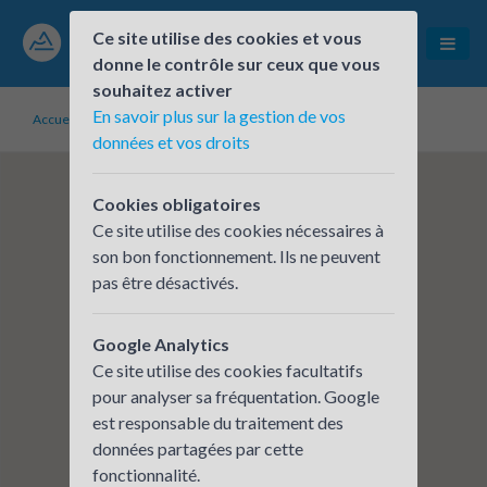
Ce site utilise des cookies et vous
donne le contrôle sur ceux que vous
souhaitez activer
En savoir plus sur la gestion de vos
Accueil
Établissements inscrits
SACVL
données et vos droits
Cookies obligatoires
Ce site utilise des cookies nécessaires à
son bon fonctionnement. Ils ne peuvent
pas être désactivés.
Google Analytics
Ce site utilise des cookies facultatifs
pour analyser sa fréquentation. Google
est responsable du traitement des
données partagées par cette
fonctionnalité.