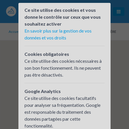
Ce site utilise des cookies et vous
donne le contrôle sur ceux que vous
souhaitez activer
En savoir plus sur la gestion de vos
Accueil
Établissements inscrits
SAINT JEAN ROMANS SUR ISÈRE
données et vos droits
Cookies obligatoires
Ce site utilise des cookies nécessaires à
son bon fonctionnement. Ils ne peuvent
pas être désactivés.
Google Analytics
Ce site utilise des cookies facultatifs
pour analyser sa fréquentation. Google
est responsable du traitement des
données partagées par cette
fonctionnalité.