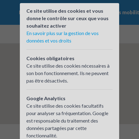
Ce site utilise des cookies et vous
Le challenge
Qui participe ?
Les offres mobili
donne le contrôle sur ceux que vous
souhaitez activer
En savoir plus sur la gestion de vos
données et vos droits
Cookies obligatoires
Ce site utilise des cookies nécessaires à
son bon fonctionnement. Ils ne peuvent
pas être désactivés.
Google Analytics
Ce site utilise des cookies facultatifs
pour analyser sa fréquentation. Google
est responsable du traitement des
données partagées par cette
fonctionnalité.