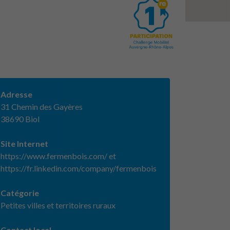
Adresse
31 Chemin des Gayères
38690 Biol
Site Internet
https://www.fermenbois.com/ et
https://fr.linkedin.com/company/fermenbois
Catégorie
Petites villes et territoires ruraux
Contact local