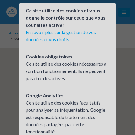
Ce site utilise des cookies et vous
donne le contrôle sur ceux que vous
souhaitez activer
En savoir plus sur la gestion de vos
Accueil
Établissements inscrits
SARL LABORATOIRE ANALYSES AGRICOLES TEYSSIER
données et vos droits
Cookies obligatoires
Ce site utilise des cookies nécessaires à
son bon fonctionnement. Ils ne peuvent
pas être désactivés.
Google Analytics
Ce site utilise des cookies facultatifs
pour analyser sa fréquentation. Google
est responsable du traitement des
données partagées par cette
fonctionnalité.