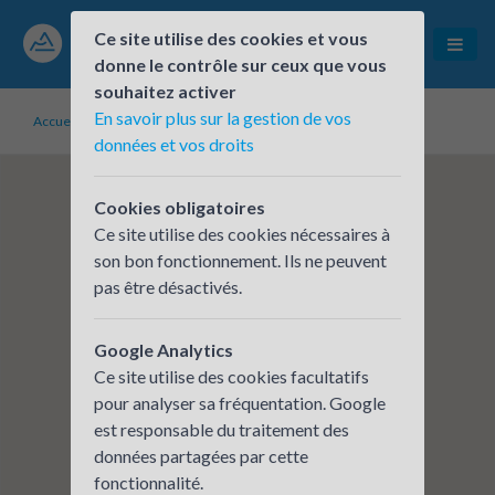
Ce site utilise des cookies et vous
donne le contrôle sur ceux que vous
souhaitez activer
En savoir plus sur la gestion de vos
Accueil
Établissements inscrits
SAS GROS Henri
données et vos droits
Cookies obligatoires
Ce site utilise des cookies nécessaires à
son bon fonctionnement. Ils ne peuvent
pas être désactivés.
Google Analytics
Ce site utilise des cookies facultatifs
pour analyser sa fréquentation. Google
est responsable du traitement des
données partagées par cette
fonctionnalité.