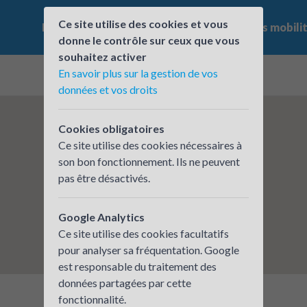
Ce site utilise des cookies et vous
Le challenge
Qui participe ?
Les offres mobili
donne le contrôle sur ceux que vous
souhaitez activer
En savoir plus sur la gestion de vos
données et vos droits
Cookies obligatoires
Ce site utilise des cookies nécessaires à
son bon fonctionnement. Ils ne peuvent
pas être désactivés.
Google Analytics
Ce site utilise des cookies facultatifs
pour analyser sa fréquentation. Google
est responsable du traitement des
données partagées par cette
fonctionnalité.