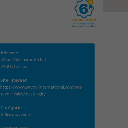
Adresse
52 rue Guillaume Fichet
74300 Cluses
Site Internet
https://www.savoy-international.com/nos-
savoir-faire/plasturgie/
Catégorie
Villes moyennes
Contact local