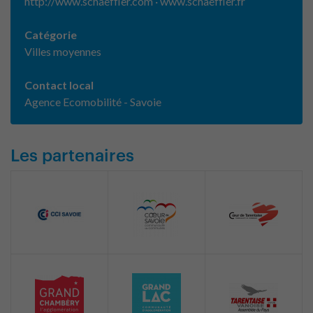
http://www.schaeffler.com · www.schaeffler.fr
Catégorie
Villes moyennes
Contact local
Agence Ecomobilité - Savoie
Les partenaires