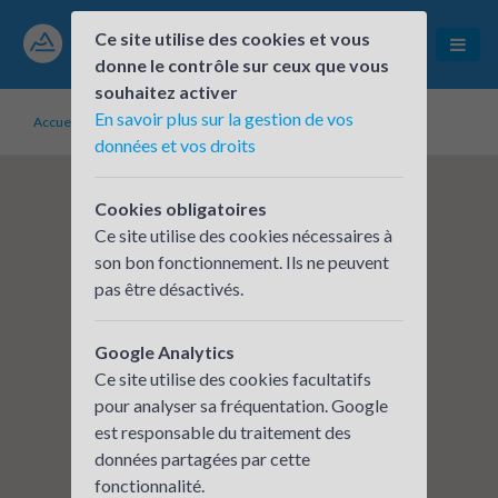
Ce site utilise des cookies et vous
donne le contrôle sur ceux que vous
souhaitez activer
En savoir plus sur la gestion de vos
Accueil
Établissements inscrits
SCHAEFFLER France
données et vos droits
Cookies obligatoires
Ce site utilise des cookies nécessaires à
son bon fonctionnement. Ils ne peuvent
pas être désactivés.
Google Analytics
Ce site utilise des cookies facultatifs
pour analyser sa fréquentation. Google
est responsable du traitement des
données partagées par cette
fonctionnalité.