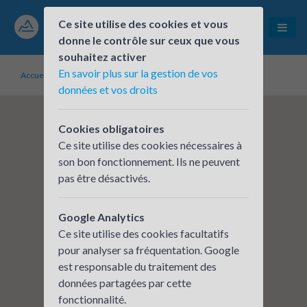
Ce site utilise des cookies et vous
donne le contrôle sur ceux que vous
souhaitez activer
En savoir plus sur la gestion de vos
Accueil
Établissements inscrits
SCOP Enertech
données et vos droits
Cookies obligatoires
Ce site utilise des cookies nécessaires à
son bon fonctionnement. Ils ne peuvent
pas être désactivés.
Google Analytics
Ce site utilise des cookies facultatifs
pour analyser sa fréquentation. Google
est responsable du traitement des
données partagées par cette
fonctionnalité.