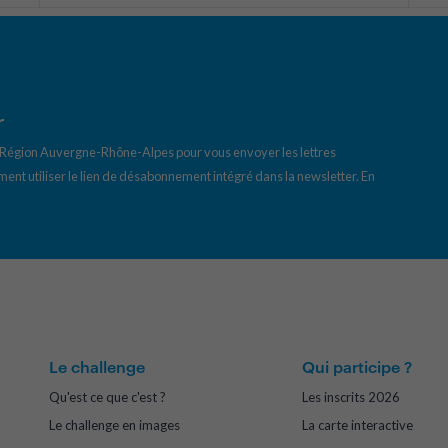
r
a Région Auvergne-Rhône-Alpes pour vous envoyer les lettres
ent utiliser le lien de désabonnement intégré dans la newsletter.
En
Le challenge
Qui participe ?
Qu'est ce que c'est ?
Les inscrits 2026
Le challenge en images
La carte interactive