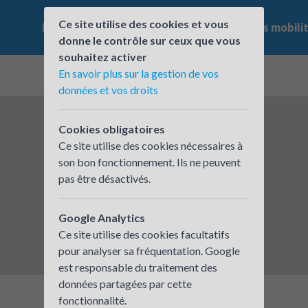
Ce site utilise des cookies et vous
Le challenge
Qui participe ?
Les offres mobili
donne le contrôle sur ceux que vous
souhaitez activer
En savoir plus sur la gestion de vos
données et vos droits
Cookies obligatoires
Ce site utilise des cookies nécessaires à
son bon fonctionnement. Ils ne peuvent
pas être désactivés.
Google Analytics
Ce site utilise des cookies facultatifs
pour analyser sa fréquentation. Google
est responsable du traitement des
données partagées par cette
fonctionnalité.