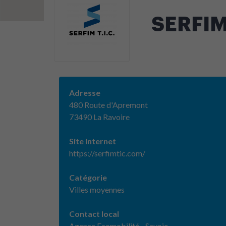
SERFIM 
Adresse
480 Route d'Apremont
73490 La Ravoire
Site Internet
https://serfimtic.com/
Catégorie
Villes moyennes
Contact local
Agence Ecomobilité - Savoie