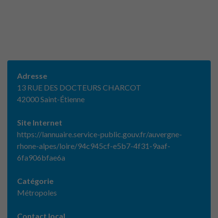
Adresse
13 RUE DES DOCTEURS CHARCOT
42000 Saint-Étienne
Site Internet
https://lannuaire.service-public.gouv.fr/auvergne-
rhone-alpes/loire/94c945cf-e5b7-4f31-9aaf-
6fa906bfae6a
Catégorie
Métropoles
Contact local