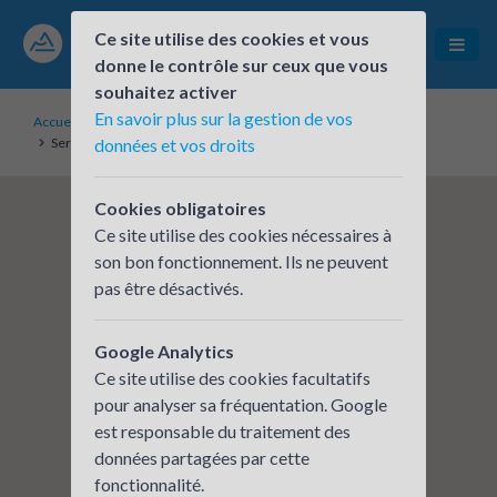
Ce site utilise des cookies et vous
donne le contrôle sur ceux que vous
souhaitez activer
En savoir plus sur la gestion de vos
Accueil
Établissements inscrits
Service des Impôts des Particuliers de Saint-Étienne
données et vos droits
Cookies obligatoires
Ce site utilise des cookies nécessaires à
son bon fonctionnement. Ils ne peuvent
pas être désactivés.
Google Analytics
Ce site utilise des cookies facultatifs
pour analyser sa fréquentation. Google
est responsable du traitement des
données partagées par cette
fonctionnalité.