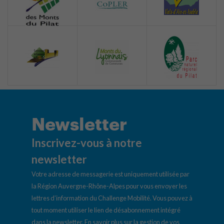
Newsletter
Inscrivez-vous à notre
newsletter
Votre adresse de messagerie est uniquement utilisée par
la Région Auvergne-Rhône-Alpes pour vous envoyer les
lettres d’information du Challenge Mobilité. Vous pouvez à
tout moment utiliser le lien de désabonnement intégré
dans la newsletter.
En savoir plus sur la gestion de vos