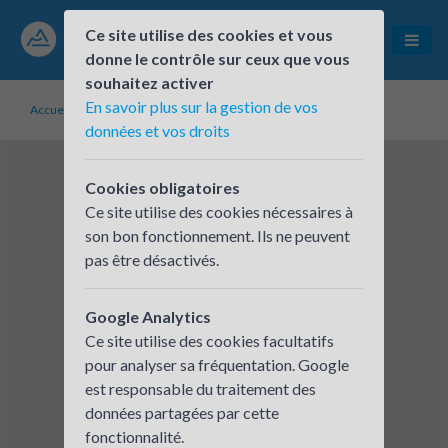
Ce site utilise des cookies et vous
donne le contrôle sur ceux que vous
souhaitez activer
En savoir plus sur la gestion de vos
Accueil
Établissements inscrits
SHCB
données et vos droits
Cookies obligatoires
Ce site utilise des cookies nécessaires à
son bon fonctionnement. Ils ne peuvent
pas être désactivés.
Google Analytics
Ce site utilise des cookies facultatifs
pour analyser sa fréquentation. Google
est responsable du traitement des
données partagées par cette
fonctionnalité.