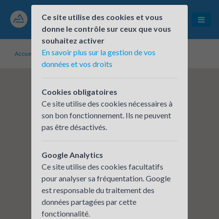
Ce site utilise des cookies et vous
donne le contrôle sur ceux que vous
souhaitez activer
En savoir plus sur la gestion de vos
Accueil
Établissements inscrits
Siège Constructel
données et vos droits
Cookies obligatoires
Ce site utilise des cookies nécessaires à
son bon fonctionnement. Ils ne peuvent
pas être désactivés.
Google Analytics
Ce site utilise des cookies facultatifs
pour analyser sa fréquentation. Google
est responsable du traitement des
données partagées par cette
fonctionnalité.