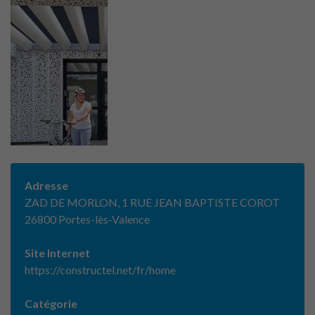
Adresse
ZAD DE MORLON, 1 RUE JEAN BAPTISTE COROT
26800 Portes-lès-Valence
Site Internet
https://constructel.net/fr/home
Catégorie