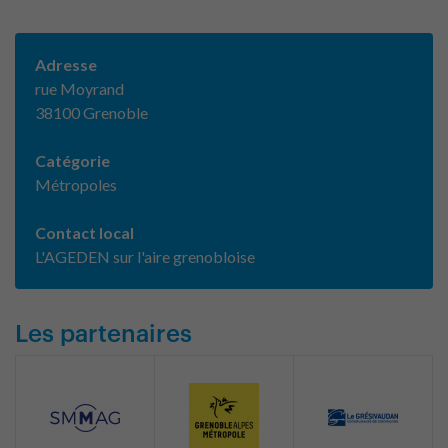
Adresse
rue Moyrand
38100 Grenoble
Catégorie
Métropoles
Contact local
L'AGEDEN sur l'aire grenobloise
Les partenaires