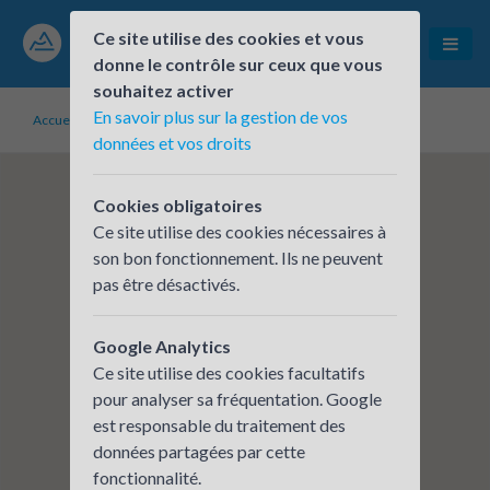
Ce site utilise des cookies et vous
donne le contrôle sur ceux que vous
souhaitez activer
En savoir plus sur la gestion de vos
Accueil
Établissements inscrits
SLS GRENOBLE EST
données et vos droits
Cookies obligatoires
Ce site utilise des cookies nécessaires à
son bon fonctionnement. Ils ne peuvent
pas être désactivés.
Google Analytics
Ce site utilise des cookies facultatifs
pour analyser sa fréquentation. Google
est responsable du traitement des
données partagées par cette
fonctionnalité.