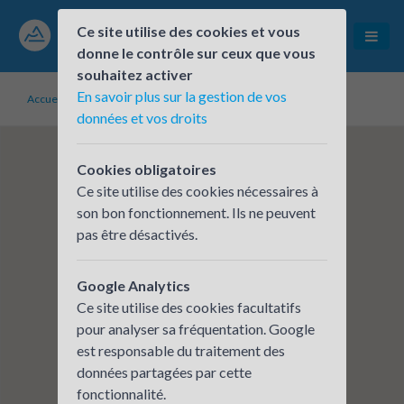
Ce site utilise des cookies et vous
donne le contrôle sur ceux que vous
souhaitez activer
En savoir plus sur la gestion de vos
Accueil
Établissements inscrits
Smart Origin
données et vos droits
Cookies obligatoires
Ce site utilise des cookies nécessaires à
son bon fonctionnement. Ils ne peuvent
pas être désactivés.
Google Analytics
Ce site utilise des cookies facultatifs
pour analyser sa fréquentation. Google
est responsable du traitement des
données partagées par cette
fonctionnalité.