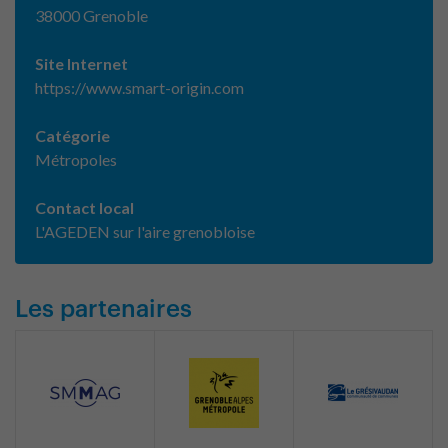
38000 Grenoble
Site Internet
https://www.smart-origin.com
Catégorie
Métropoles
Contact local
L'AGEDEN sur l'aire grenobloise
Les partenaires