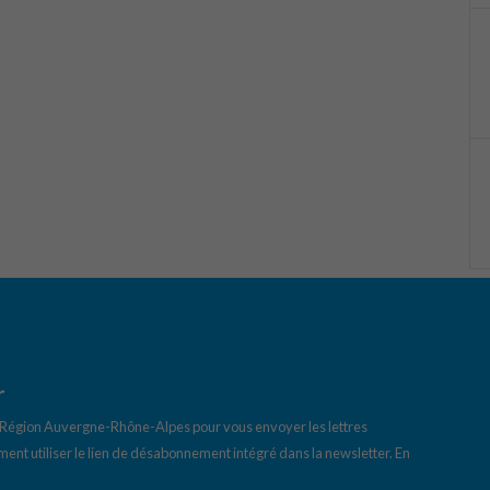
r
a Région Auvergne-Rhône-Alpes pour vous envoyer les lettres
ent utiliser le lien de désabonnement intégré dans la newsletter.
En