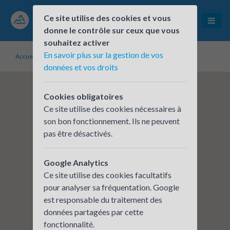
Ce site utilise des cookies et vous
donne le contrôle sur ceux que vous
souhaitez activer
En savoir plus sur la gestion de vos
Accueil
Établissements inscrits
SOCOTEC
données et vos droits
Cookies obligatoires
Ce site utilise des cookies nécessaires à
son bon fonctionnement. Ils ne peuvent
pas être désactivés.
Google Analytics
Ce site utilise des cookies facultatifs
pour analyser sa fréquentation. Google
est responsable du traitement des
données partagées par cette
fonctionnalité.