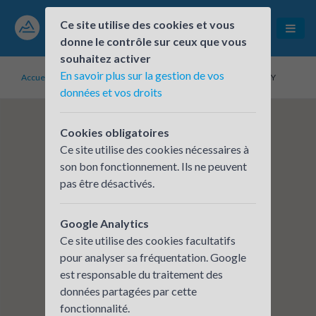
Ce site utilise des cookies et vous
donne le contrôle sur ceux que vous
souhaitez activer
En savoir plus sur la gestion de vos
Accueil
Établissements inscrits
SODICRAN LECLERC ANNECY
données et vos droits
Cookies obligatoires
Ce site utilise des cookies nécessaires à
son bon fonctionnement. Ils ne peuvent
pas être désactivés.
Google Analytics
Ce site utilise des cookies facultatifs
pour analyser sa fréquentation. Google
est responsable du traitement des
données partagées par cette
fonctionnalité.